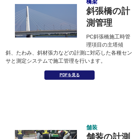
橋梁
斜張橋の計
測管理
PC斜張橋施工時管
理項目の主塔傾
斜、たわみ、斜材張力などの計測に対応した各種セン
サと測定システムで施工管理を行います。
PDFを見る
舗装
舗装の計測