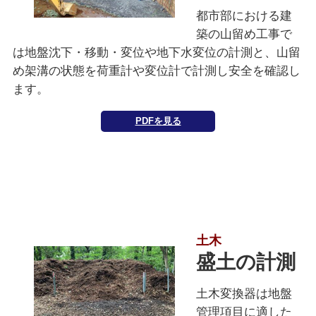
都市部における建
築の山留め工事で
は地盤沈下・移動・変位や地下水変位の計測と、山留
め架溝の状態を荷重計や変位計で計測し安全を確認し
ます。
PDFを見る
土木
盛土の計測
土木変換器は地盤
管理項目に適した