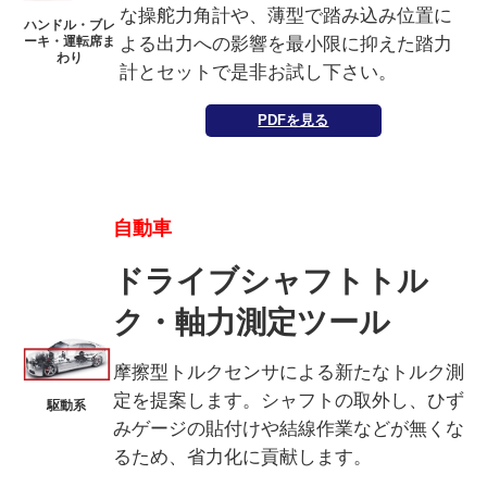
な操舵力角計や、薄型で踏み込み位置に
ハンドル・ブレ
よる出力への影響を最小限に抑えた踏力
ーキ・運転席ま
わり
計とセットで是非お試し下さい。
PDFを見る
自動車
ドライブシャフトトル
ク・軸力測定ツール
摩擦型トルクセンサによる新たなトルク測
定を提案します。シャフトの取外し、ひず
駆動系
みゲージの貼付けや結線作業などが無くな
るため、省力化に貢献します。