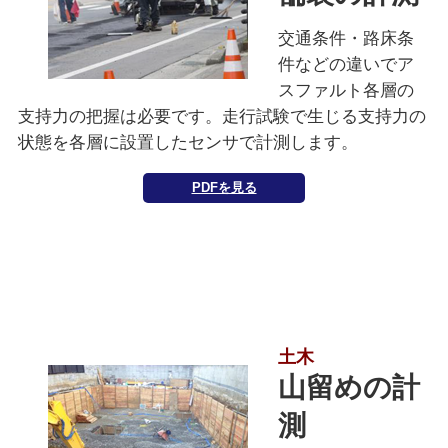
交通条件・路床条
件などの違いでア
スファルト各層の
支持力の把握は必要です。走行試験で生じる支持力の
状態を各層に設置したセンサで計測します。
PDFを見る
土木
山留めの計
測