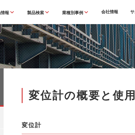
会社情報
サ
品情報
製品検索
業種別事例
変位計の概要と使
変位計