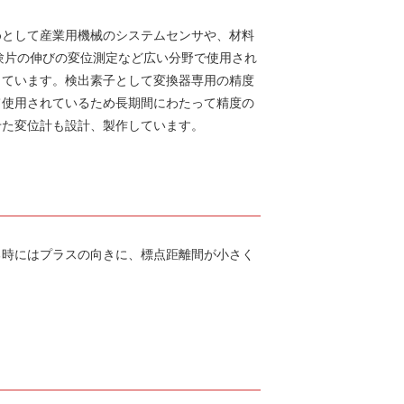
めとして産業用機械のシステムセンサや、材料
験片の伸びの変位測定など広い分野で使用され
しています。検出素子として変換器専用の精度
て使用されているため長期間にわたって精度の
せた変位計も設計、製作しています。
る時にはプラスの向きに、標点距離間が小さく