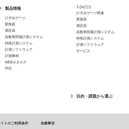
ッ
T-ZACCS
製品情報
タ
ひずみゲージ関連
ー
ひずみゲージ
変換器
変換器
測定器
測定器
自動車関連計測システム
自動車関連計測システム
特殊計測システム
特殊計測システム
計測ソフトウェア
計測ソフトウェア
サービス
計測事例
WEBカタログ
FAQ
目的・課題から選ぶ
サイトのご利用条件
免責事項