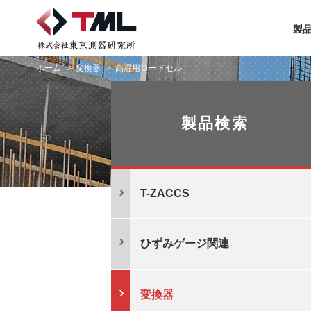
製
ホーム
変換器
高温用ロードセル
製品検索
T-ZACCS
ひずみゲージ関連
変換器