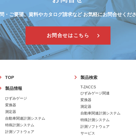
問・ご要望、資料やカタログ請求など
お気軽にお問合せくだ
お問合せはこちら
フ
TOP
製品検索
ッ
T-ZACCS
製品情報
タ
ひずみゲージ関連
ー
ひずみゲージ
変換器
変換器
測定器
測定器
自動車関連計測システム
自動車関連計測システム
特殊計測システム
特殊計測システム
計測ソフトウェア
計測ソフトウェア
サービス