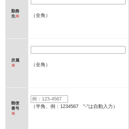
勤務
（全角）
先
※
所属
（全角）
※
郵便
（半角、例：1234567 "-"は自動入力）
番号
※