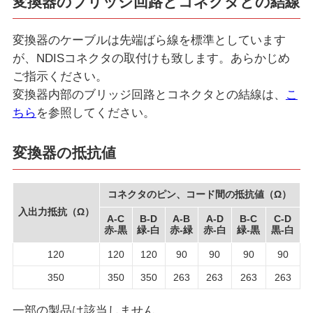
変換器のブリッジ回路とコネクタとの結線
変換器のケーブルは先端ばら線を標準としています
が、NDISコネクタの取付けも致します。あらかじめ
ご指示ください。
変換器内部のブリッジ回路とコネクタとの結線は、
こ
ちら
を参照してください。
変換器の抵抗値
コネクタのピン、コード間の抵抗値（Ω）
入出力抵抗（Ω）
A-C
B-D
A-B
A-D
B-C
C-D
赤-黒
緑-白
赤-緑
赤-白
緑-黒
黒-白
120
120
120
90
90
90
90
350
350
350
263
263
263
263
一部の製品は該当しません。