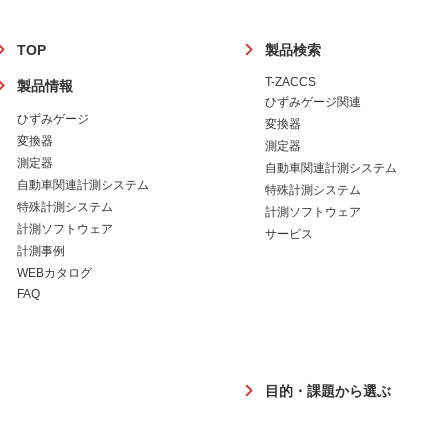
フ
TOP
製品検索
ッ
T-ZACCS
製品情報
タ
ひずみゲージ関連
ー
ひずみゲージ
変換器
変換器
測定器
測定器
自動車関連計測システム
自動車関連計測システム
特殊計測システム
特殊計測システム
計測ソフトウェア
計測ソフトウェア
サービス
計測事例
WEBカタログ
FAQ
目的・課題から選ぶ