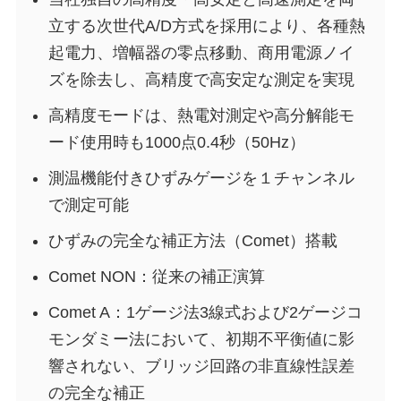
立する次世代A/D方式を採用により、各種熱
起電力、増幅器の零点移動、商用電源ノイ
ズを除去し、高精度で高安定な測定を実現
高精度モードは、熱電対測定や高分解能モ
ード使用時も1000点0.4秒（50Hz）
測温機能付きひずみゲージを１チャンネル
で測定可能
ひずみの完全な補正方法（Comet）搭載
Comet NON：従来の補正演算
Comet A：1ゲージ法3線式および2ゲージコ
モンダミー法において、初期不平衡値に影
響されない、ブリッジ回路の非直線性誤差
の完全な補正