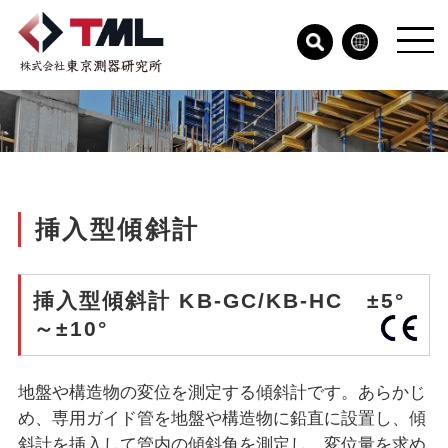
挿入型傾斜計
挿入型傾斜計 KB-GC/KB-HC ±5°
～±10°
地盤や構造物の変位を測定する傾斜計です。あらかじ
め、専用ガイド管を地盤や構造物に鉛直に設置し、傾
斜計を挿入して管内の傾斜角を測定し、変位量を求め